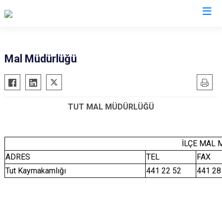
Adıyaman
Mal Müdürlüğü
Besni
Çelikhan
TUT MAL MÜDÜRLÜĞÜ
Gerger
Gölbaşı
Kahta
İLÇE MAL
Samsat
ADRES
TEL
FAX
Sincik
Tut Kaymakamlığı
441 22 52
441 28
Tut